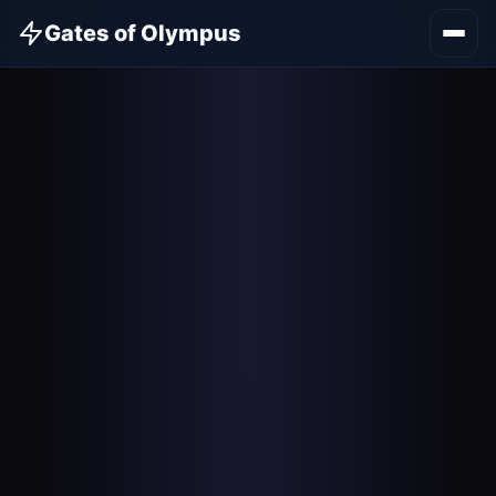
Gates of Olympus